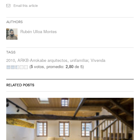
Email this article
Authors
Rubén Ulloa Montes
Tags
2010
,
ARKB-Arrokabe arquitectos
,
unifamiliar
,
Vivenda
(
5
votos, promedio:
2,80
de 5)
RELATED POSTS