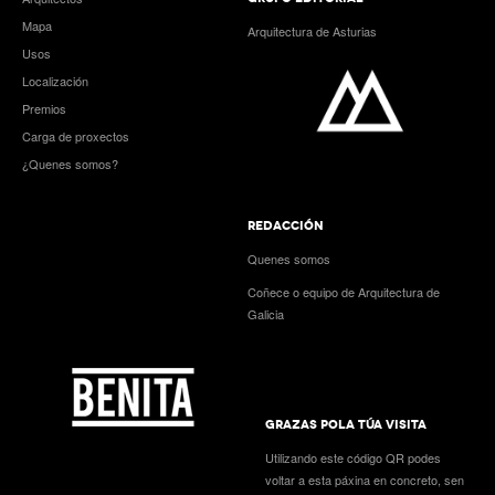
Mapa
Arquitectura de Asturias
Usos
Localización
Premios
Carga de proxectos
¿Quenes somos?
REDACCIÓN
Quenes somos
Coñece o equipo de Arquitectura de
Galicia
GRAZAS POLA TÚA VISITA
Utilizando este código QR podes
voltar a esta páxina en concreto, sen