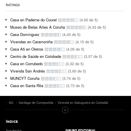
RATINGS
Casa en Paderne do Courel
(4,00 de 5)
Museo de Belas Artes A Coruña
(4,33 de 5)
Casa Domínguez
(4,43 de 5)
Vivendas en Caramoniña
(4,15 de 5)
Casa A5 en Oleiros
(4,05 de 5)
Centro de Saúde en Cotobade
(3,57 de 5)
Casa en Corrubedo
(3,32 de 5)
Vivenda San Andrés
(3,60 de 5)
MUNCYT Coruña
(3,74 de 5)
Casa en Santa Rita
(3,73 de 5)
AG
Santiago de Compostela
Vivenda en Sabugueira do Carballal
ÍNDICE
Arquitectos
GRUPO EDITORIAL