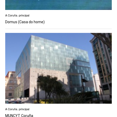
A Coruña
,
principal
Domus (Casa do home)
A Coruña
,
principal
MUNCYT Coruña