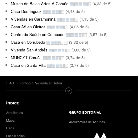
Museo de Belas Artes A Coruña
(4,33 de 5)
Casa Domínguez
(4,43 de 5)
Vivendas en Caramoniña
(4,15 de 5)
Casa A5 en Oleiros
(4,05 de 5)
Centro de Saúde en Cotobade
(3,57 de 5)
Casa en Corrubedo
(3,32 de 5)
Vivenda San Andrés
(3,60 de 5)
MUNCYT Coruña
(3,74 de 5)
Casa en Santa Rita
(3,73 de 5)
AG
Tomiño
Vivienda en Tebra
ÍNDICE
Arquitectos
GRUPO EDITORIAL
Mapa
Arquitectura de Asturias
Usos
Localización