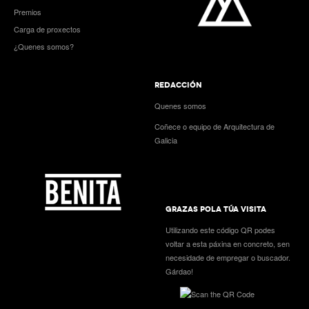
Premios
Carga de proxectos
¿Quenes somos?
REDACCIÓN
Quenes somos
Coñece o equipo de Arquitectura de
Galicia
GRAZAS POLA TÚA VISITA
Utilizando este código QR podes
voltar a esta páxina en concreto, sen
necesidade de empregar o buscador.
Gárdao!