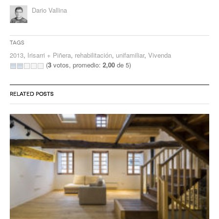
Dario Vallina
Tags
2013
,
Irisarri + Piñera
,
rehabilitación
,
unifamiliar
,
Vivenda
(
3
votos, promedio:
2,00
de 5)
RELATED POSTS