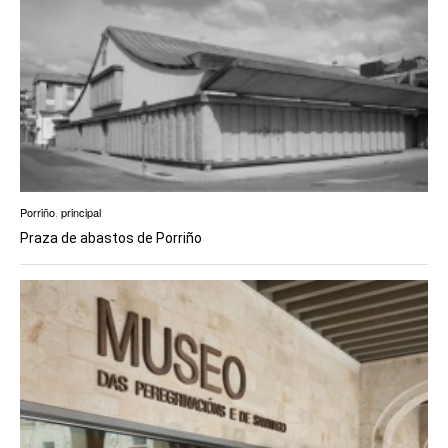
Porriño
,
principal
Praza de abastos de Porriño