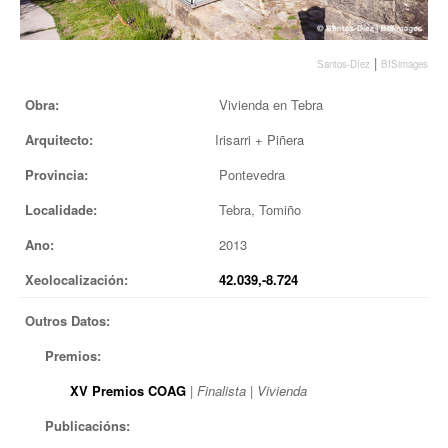
EUROPAN
|
Santos-Díez
BISimages
Obra:
Vivienda en Tebra
Arquitecto:
Irisarri + Piñera
Provincia:
Pontevedra
Localidade:
Tebra, Tomiño
Ano:
2013
Xeolocalización:
42.039,-8.724
Outros Datos:
Premios:
XV Premios COAG
|
Finalista
|
Vivienda
Publicacións: