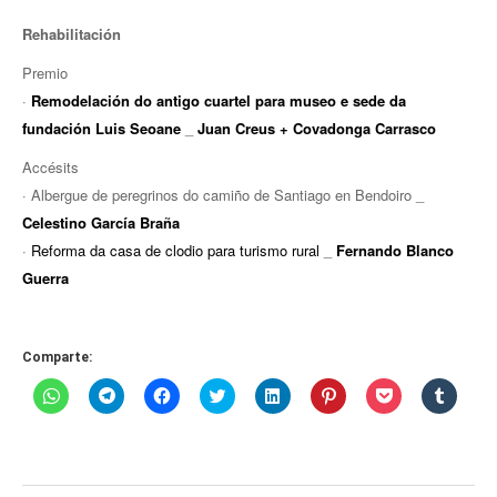
EUROPAN
Rehabilitación
Premio
·
Remodelación do antigo cuartel para museo e sede da
fundación Luis Seoane
_
Juan Creus + Covadonga Carrasco
Accésits
· Albergue de peregrinos do camiño de Santiago en Bendoiro _
Celestino García Braña
·
Reforma da casa de clodio para turismo rural
_
Fernando Blanco
Guerra
Comparte:
Haz
Haz
Haz
Haz
Haz
Haz
Haz
Haz
clic
clic
clic
clic
clic
clic
clic
clic
para
para
para
para
para
para
para
para
compartir
compartir
compartir
compartir
compartir
compartir
compartir
compar
en
en
en
en
en
en
en
en
WhatsApp
Telegram
Facebook
Twitter
LinkedIn
Pinterest
Pocket
Tumblr
(Se
(Se
(Se
(Se
(Se
(Se
(Se
(Se
abre
abre
abre
abre
abre
abre
abre
abre