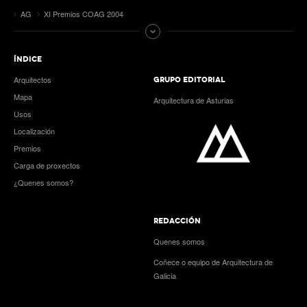
AG
XI Premios COAG 2004
ÍNDICE
Arquitectos
GRUPO EDITORIAL
Mapa
Arquitectura de Asturias
Usos
Localización
Premios
Carga de proxectos
¿Quenes somos?
REDACCIÓN
Quenes somos
Coñece o equipo de Arquitectura de
Galicia